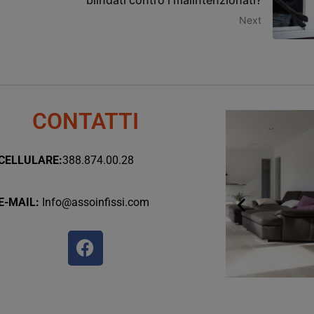
blindati contro i malintenzionati?
Next
CONTATTI
CELLULARE:
388.874.00.28
E-MAIL:
Info@assoinfissi.com