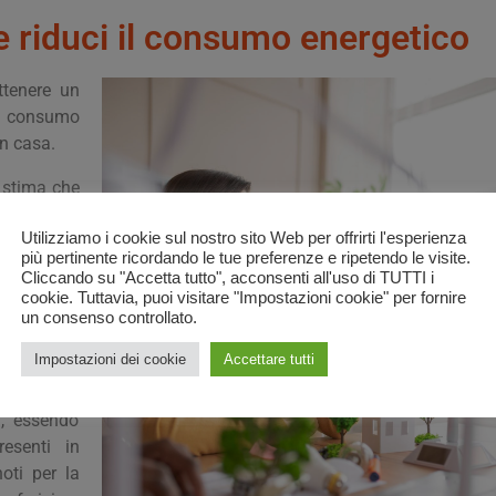
e riduci il consumo energetico
ttenere un
il consumo
in casa.
i stima che
 attraverso
Utilizziamo i cookie sul nostro sito Web per offrirti l'esperienza
5% e il 30%
più pertinente ricordando le tue preferenze e ripetendo le visite.
Cliccando su "Accetta tutto", acconsenti all'uso di TUTTI i
cookie. Tuttavia, puoi visitare "Impostazioni cookie" per fornire
fissi
un consenso controllato.
Impostazioni dei cookie
Accettare tutti
chiave di
à, essendo
resenti in
oti per la