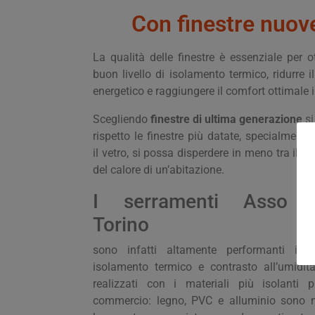
Con finestre nuov
La qualità delle finestre è essenziale per o
buon livello di isolamento termico, ridurre 
energetico e raggiungere il comfort ottimale 
Scegliendo
finestre di ultima generazione
s
rispetto le finestre più datate, specialmente
il vetro, si possa disperdere in meno tra il 2
del calore di un’abitazione.
I serramenti Asso In
Torino
sono infatti altamente performanti in 
isolamento termico e contrasto all’umidit
realizzati con i materiali più isolanti p
commercio: legno, PVC e alluminio sono n