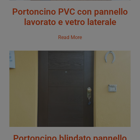
Portoncino PVC con pannello
lavorato e vetro laterale
Read More
Portoncino blindato pannello