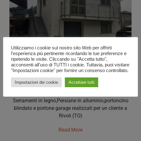
Utilizziamo i cookie sul nostro sito Web per offrirti
l'esperienza più pertinente ricordando le tue preferenze e
Serramenti in legno-persiane
ripetendo le visite. Cliccando su "Accetta tutto",
acconsenti all'uso di TUTTI i cookie. Tuttavia, puoi visitare
in alluminio,portoncino
"Impostazioni cookie" per fornire un consenso controllato.
blindato e portone garage
Impostazioni dei cookie
Accettare tutti
realizzati a Rivoli
Serramenti in legno,Persiane in alluminio,portoncino
blindato e portone garage realizzati per un cliente a
Rivoli (TO)
Read More